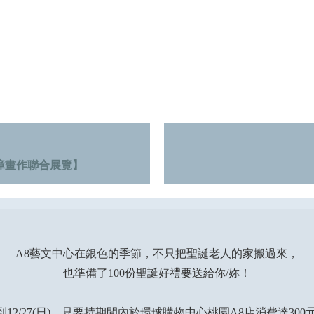
障畫作聯合展覽】
A8
藝文中心在銀色的季節，不只把聖誕老人的家搬過來，
也準備了100份聖誕好禮要送給你/妳！
到12/27(日)，只要持期間內於環球購物中心桃園A8店消費達30