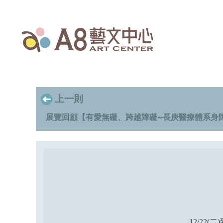
上一則
展覽回顧【有愛無礙、跨越障礙~長庚醫療體系身
12/22(
二)