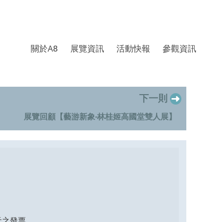
關於A8
展覽資訊
活動快報
參觀資訊
下一則
展覽回顧【藝游新象-林桂姬高國堂雙人展】
0元之發票，