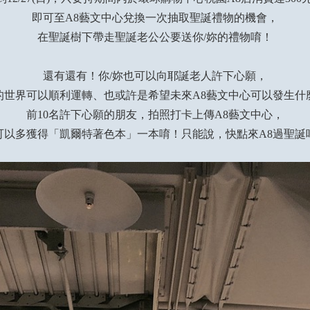
即可至A8藝文中心兌換一次抽取聖誕禮物的機會，
在聖誕樹下帶走聖誕老公公要送你/妳的禮物唷！
還有還有！你/妳也可以向耶誕老人許下心願，
1的世界可以順利運轉、也或許是希望未來A8藝文中心可以發生
前10名許下心願的朋友，拍照打卡上傳A8藝文中心，
可以多獲得「凱爾特著色本」一本唷！只能說，快點來A8過聖誕